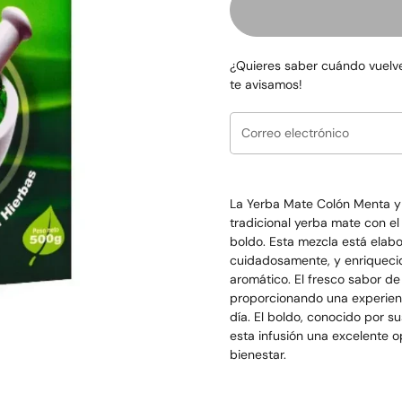
¿Quieres saber cuándo vuelve
te avisamos!
La
Yerba Mate Colón Menta y
tradicional yerba mate con e
boldo. Esta mezcla está elab
cuidadosamente, y enriquecid
aromático.
El fresco sabor d
proporcionando una experienc
día. El boldo, conocido por 
esta infusión una excelente 
bienestar.
uiente diapositiva