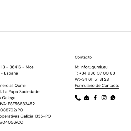
Contacto
l 3 - 36416 - Mos
M: info@qumir.eu
 - España
T: +34 986 07 00 83
W:+34 611 51 31 28
ercial: Qumir
Formulario de Contacto
l: La Yapa Sociedade
a Galega
Phone
Email
Facebook
Instagram
WhatsAp
IVA: ESF56833452
.088702/PO
operativas Galicia 1335-PO
A/04056/CO