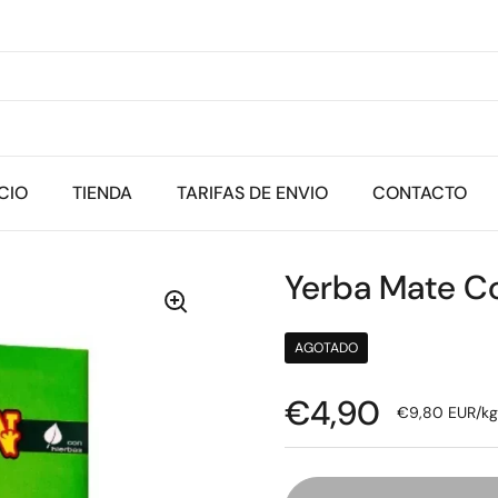
ICIO
TIENDA
TARIFAS DE ENVIO
CONTACTO
Yerba Mate C
AGOTADO
Precio:
€4,90
Precio unitario
€9,80 EUR/kg